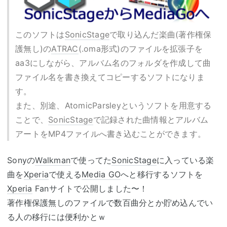
このソフトは
SonicStage
で取り込んだ楽曲(著作権保
護無し)の
ATRAC
(.oma形式)のファイルを拡張子を
aa3にしながら、アルバム名のフォルダを作成して曲
ファイル名を書き換えてコピーするソフトになりま
す。
また、別途、AtomicParsleyというソフトを用意する
ことで、
SonicStage
で記録された曲情報とアルバム
アートをMP4ファイルへ書き込むことができます。
Sonyの
Walkman
で使ってた
SonicStage
に入っている楽
曲を
Xperia
で使える
Media GO
へと移行するソフトを
Xperia
Fanサイトで公開しました〜！
著作権保護無しのファイルで数百曲分とか貯め込んでい
る人の移行には便利かとｗ